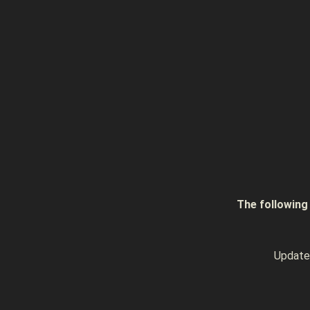
The follow
Upda